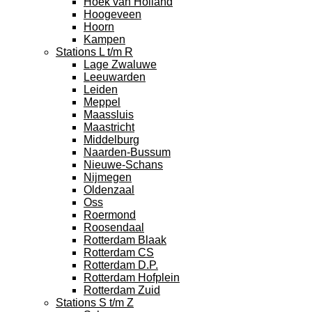
Hoek van Holland
Hoogeveen
Hoorn
Kampen
Stations L t/m R
Lage Zwaluwe
Leeuwarden
Leiden
Meppel
Maassluis
Maastricht
Middelburg
Naarden-Bussum
Nieuwe-Schans
Nijmegen
Oldenzaal
Oss
Roermond
Roosendaal
Rotterdam Blaak
Rotterdam CS
Rotterdam D.P.
Rotterdam Hofplein
Rotterdam Zuid
Stations S t/m Z