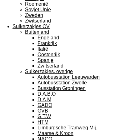
Roemenië
Sovjet Unie
Zweden
Zwitserland
Suikerzakjes OV
Buitenland
Engeland
Frankrijk
Italië
Oostenrijk
Spanje
Zwitserland
Suikerzakjes, overige
Autobusstation Leeuwarden
Autobusstation Zwolle
Busstation Groningen
D.A.B.O
D.A.M
GADO
GVB
G.T.W
HTM
Limburgsche Tramweg Mij.
Maarse & Kroon
NACO