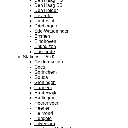
Den Haag HS
Den Haag SS
Den Helder
Deventer
Dordrecht
Driebergen
Ede-Wageningen
Emmen
Eindhoven
Enkhuizen
Enschede
Stations F t/m K
Geldermalsen
Goes
Gorinchem
Gouda
Groningen
Haarlem
Harderwijk
Harlingen
Heerenveen
Heerlen
Helmond
Hengelo
Hilversum