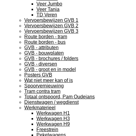
Veer Jumbo
Veer Tanja
TD Veren
Vervoersbewijzen GVB 1
Vervoersbewijzen GVB 2
Vervoersbewijzen GVB 3
Route borden - tram
Route borden - bus
GVB - attributen
GVB - bouwplaten
GVB - brochures / folders
GVB - diversen
GVB - groot en in model
Posters GVB
Wat niet meer kan of is
Spoorvernieuwing
Tram contra tram
Totaal ontspoord, Pam Oudejans
Dienstwagen / wegdienst
Werkmaterieel
Werkwagen H1
Werkwagen H3
Werkwagen H9
Freestrein
Pekelwagens