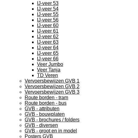
IJ-veer 53
IJ-veer 54
IJ-veer 55
IJ-veer 56
IJ-veer 60
IJ-veer 61
IJ-veer 62
IJ-veer 63
IJ-veer 64
IJ-veer 65
IJ-veer 66
Veer Jumbo
Veer Tanja
TD Veren
Vervoersbewijzen GVB 1
Vervoersbewijzen GVB 2
Vervoersbewijzen GVB 3
Route borden - tram
Route borden - bus
GVB - attributen
GVB - bouwplaten
GVB - brochures / folders
GVB - diversen
GVB - groot en in model
Posters GVB