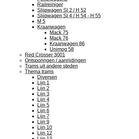
Railreiniger
Slijpwagen Sl 2 / H 52
Slijpwagen Sl 4 / H 54 - H 55
M 5
Kraanwagen
Mack 75
Mack 76
Kraanwagen 86
Unimog 58
Red Crosser 3001
Ontsporingen / aanrijdingen
Trams uit andere steden
Thema trams
Diversen
Lijn 1
Lijn 2
Lijn 3
Lijn 4
Lijn 5
Lijn 6
Lijn 7
Lijn 9
Lijn 10
Lijn 12
Lijn 13