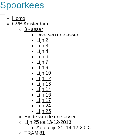
Spoorkees
Ga
direct
naar
Home
de
GVB Amsterdam
hoofdinhoud
3 - asser
Diversen drie asser
Lijn 2
Lijn 3
Lijn 4
Lijn 6
Lijn 7
Lijn 9
Lijn 10
Lijn 12
Lijn 13
Lijn 14
Lijn 16
Lijn 17
Lijn 24
Lijn 25
Einde van de drie-asser
Lijn 25 tot 13-12-2013
Adieu lijn 25, 14-12-2013
TRAM 81