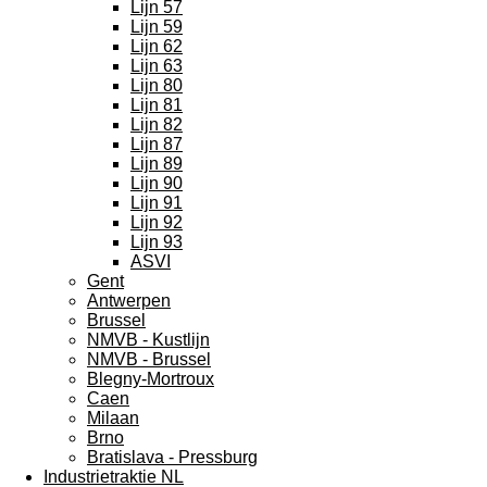
Lijn 57
Lijn 59
Lijn 62
Lijn 63
Lijn 80
Lijn 81
Lijn 82
Lijn 87
Lijn 89
Lijn 90
Lijn 91
Lijn 92
Lijn 93
ASVI
Gent
Antwerpen
Brussel
NMVB - Kustlijn
NMVB - Brussel
Blegny-Mortroux
Caen
Milaan
Brno
Bratislava - Pressburg
Industrietraktie NL