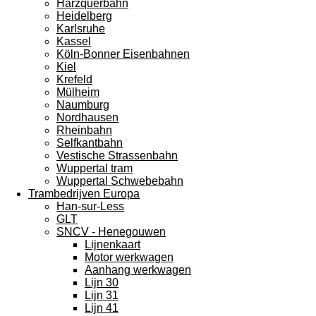
Harzquerbahn
Heidelberg
Karlsruhe
Kassel
Köln-Bonner Eisenbahnen
Kiel
Krefeld
Mülheim
Naumburg
Nordhausen
Rheinbahn
Selfkantbahn
Vestische Strassenbahn
Wuppertal tram
Wuppertal Schwebebahn
Trambedrijven Europa
Han-sur-Less
GLT
SNCV - Henegouwen
Lijnenkaart
Motor werkwagen
Aanhang werkwagen
Lijn 30
Lijn 31
Lijn 41