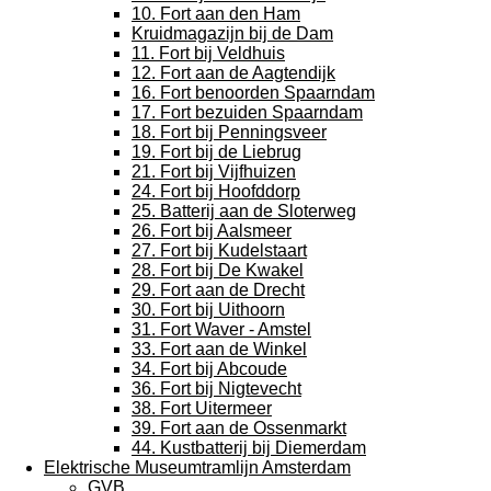
10. Fort aan den Ham
Kruidmagazijn bij de Dam
11. Fort bij Veldhuis
12. Fort aan de Aagtendijk
16. Fort benoorden Spaarndam
17. Fort bezuiden Spaarndam
18. Fort bij Penningsveer
19. Fort bij de Liebrug
21. Fort bij Vijfhuizen
24. Fort bij Hoofddorp
25. Batterij aan de Sloterweg
26. Fort bij Aalsmeer
27. Fort bij Kudelstaart
28. Fort bij De Kwakel
29. Fort aan de Drecht
30. Fort bij Uithoorn
31. Fort Waver - Amstel
33. Fort aan de Winkel
34. Fort bij Abcoude
36. Fort bij Nigtevecht
38. Fort Uitermeer
39. Fort aan de Ossenmarkt
44. Kustbatterij bij Diemerdam
Elektrische Museumtramlijn Amsterdam
GVB