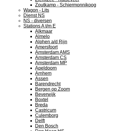
Zoutkamp - Schiermonnikoog
Wagon - Lits
Dienst NS
NS - diversen
Stations A t/m E
Alkmaar
Almelo
Alphen a/d Rijn
Amersfoort
Amsterdam AMS
Amsterdam CS
Amsterdam MP
Apeldoorn
Arnhem
Assen
Barendrecht
Bergen op Zoom
Beverwijk
Boxtel
Breda
Castricum
Culemborg
Delft
Den Bosch