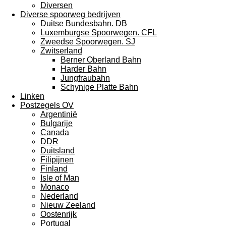
Diversen
Diverse spoorweg bedrijven
Duitse Bundesbahn. DB
Luxemburgse Spoorwegen. CFL
Zweedse Spoorwegen. SJ
Zwitserland
Berner Oberland Bahn
Harder Bahn
Jungfraubahn
Schynige Platte Bahn
Linken
Postzegels OV
Argentinië
Bulgarije
Canada
DDR
Duitsland
Filipijnen
Finland
Isle of Man
Monaco
Nederland
Nieuw Zeeland
Oostenrijk
Portugal