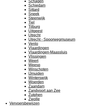
Schagen
Schiedam
Sittard
Sneek
Steenwijk
Tiel
Tilburg
Uitgeest
Utrecht
Utrecht - Spoorwegmuseum
Venlo
Vlaardingen
Vlaardingen-Maassluis
Vlissingen
Weert
Weesp
Winschoten
IJmuiden
Winterswijk
Woerden
Zaandam
Zandvoort aan Zee
Zutphen
Zwolle
Vervoersbewijzen