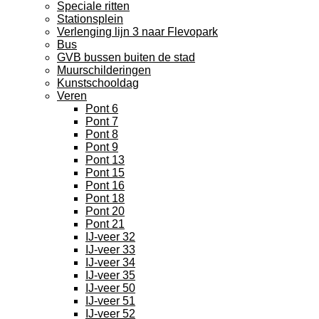
Speciale ritten
Stationsplein
Verlenging lijn 3 naar Flevopark
Bus
GVB bussen buiten de stad
Muurschilderingen
Kunstschooldag
Veren
Pont 6
Pont 7
Pont 8
Pont 9
Pont 13
Pont 15
Pont 16
Pont 18
Pont 20
Pont 21
IJ-veer 32
IJ-veer 33
IJ-veer 34
IJ-veer 35
IJ-veer 50
IJ-veer 51
IJ-veer 52