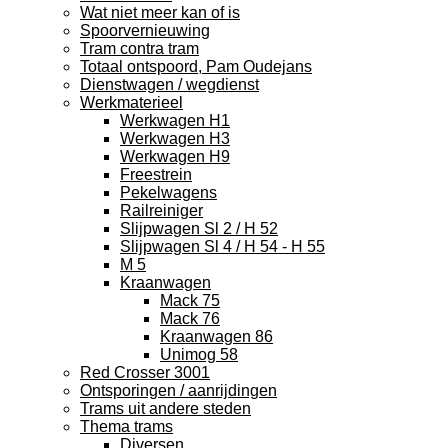
Wat niet meer kan of is
Spoorvernieuwing
Tram contra tram
Totaal ontspoord, Pam Oudejans
Dienstwagen / wegdienst
Werkmaterieel
Werkwagen H1
Werkwagen H3
Werkwagen H9
Freestrein
Pekelwagens
Railreiniger
Slijpwagen Sl 2 / H 52
Slijpwagen Sl 4 / H 54 - H 55
M 5
Kraanwagen
Mack 75
Mack 76
Kraanwagen 86
Unimog 58
Red Crosser 3001
Ontsporingen / aanrijdingen
Trams uit andere steden
Thema trams
Diversen