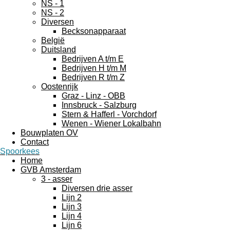
NS - 1
NS - 2
Diversen
Becksonapparaat
België
Duitsland
Bedrijven A t/m E
Bedrijven H t/m M
Bedrijven R t/m Z
Oostenrijk
Graz - Linz - OBB
Innsbruck - Salzburg
Stern & Hafferl - Vorchdorf
Wenen - Wiener Lokalbahn
Bouwplaten OV
Contact
Spoorkees
Home
GVB Amsterdam
3 - asser
Diversen drie asser
Lijn 2
Lijn 3
Lijn 4
Lijn 6