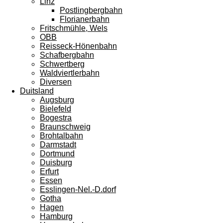
Linz
Postlingbergbahn
Florianerbahn
Fritschmühle, Wels
OBB
Reisseck-Hönenbahn
Schafbergbahn
Schwertberg
Waldviertlerbahn
Diversen
Duitsland
Augsburg
Bielefeld
Bogestra
Braunschweig
Brohtalbahn
Darmstadt
Dortmund
Duisburg
Erfurt
Essen
Esslingen-Nel.-D.dorf
Gotha
Hagen
Hamburg