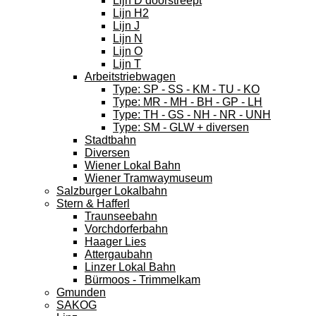
Lijn D doorstreept
Lijn H2
Lijn J
Lijn N
Lijn O
Lijn T
Arbeitstriebwagen
Type: SP - SS - KM - TU - KO
Type: MR - MH - BH - GP - LH
Type: TH - GS - NH - NR - UNH
Type: SM - GLW + diversen
Stadtbahn
Diversen
Wiener Lokal Bahn
Wiener Tramwaymuseum
Salzburger Lokalbahn
Stern & Hafferl
Traunseebahn
Vorchdorferbahn
Haager Lies
Attergaubahn
Linzer Lokal Bahn
Bürmoos - Trimmelkam
Gmunden
SAKOG