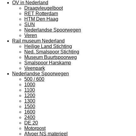
OV in Nederland
Draagvleugelboot
RET Rotterdam
HTM Den Haag
SUN
Nederlandse Spoorwegen
Veren
Rail museum Nederland
Heilige Land Stichting
Ned. Smalspoor Stichting
Museum Buurtspoorweg
Smalspoor Harskamp
Veenpark
Nederlandse Spoorwegen
500 / 600
1000
1100
1200
1300
1500
1600
2400
DE 20
Motorpost
Afvoer NS materieel