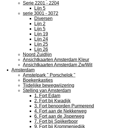
Serie 2201 - 2204
Lijn 5
serie 3001 - 3072
Diversen
Lijn 2
Lijn 5
Lijn 19
Lijn 24
Lijn 25
Lijn 26
Noord Zuidlijn
Ansichtkaarten Amsterdam Kleur
Ansichtkaarten Amsterdam Zw/Wit
Amsterdam
Amstelpark " Porschelok "
Boekenkastjes
Tijdelijke bewegwijzering
Stelling van Amsterdam
1. Fort Edam
2. Fort bij Kwadijk
3. Fort benoorden Purmerend
4. Fort aan de Nekkerweg
6. Fort aan de Jisperweg
7. Fort bij Spijkerboor
9. Fort bij Krommeniedijk