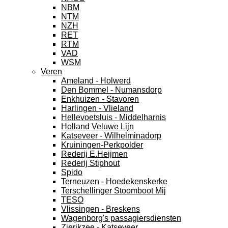
NBM
NTM
NZH
RET
RTM
VAD
WSM
Veren
Ameland - Holwerd
Den Bommel - Numansdorp
Enkhuizen - Stavoren
Harlingen - Vlieland
Hellevoetsluis - Middelharnis
Holland Veluwe Lijn
Katseveer - Wilhelminadorp
Kruiningen-Perkpolder
Rederij E.Heijmen
Rederij Stiphout
Spido
Terneuzen - Hoedekenskerke
Terschellinger Stoomboot Mij
TESO
Vlissingen - Breskens
Wagenborg's passagiersdiensten
Zierikzee - Katseveer