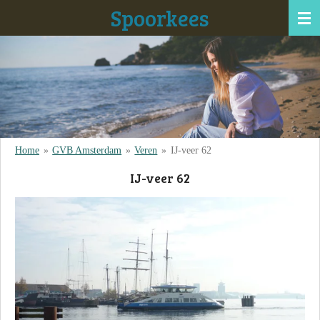
Spoorkees
Ga
direct
naar
de
hoofdinhoud
Home
»
GVB Amsterdam
»
Veren
»
IJ-veer 62
IJ-veer 62