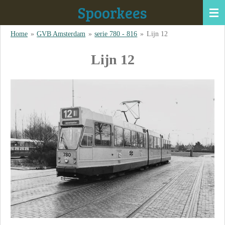
Spoorkees
Ga
direct
Home
»
GVB Amsterdam
»
serie 780 - 816
»
Lijn 12
naar
de
Lijn 12
hoofdinhoud