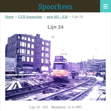
Spoorkees
Ga
direct
Home
»
GVB Amsterdam
»
serie 601 - 634
»
Lijn 24
naar
de
Lijn 24
hoofdinhoud
Lijn 24 - 616. Muntplein, 11-4-1985