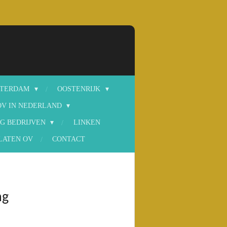
STERDAM
OOSTENRIJK
OV IN NEDERLAND
G BEDRIJVEN
LINKEN
LATEN OV
CONTACT
ng