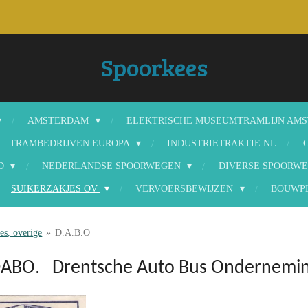
Spoorkees
AMSTERDAM
ELEKTRISCHE MUSEUMTRAMLIJN AM
TRAMBEDRIJVEN EUROPA
INDUSTRIETRAKTIE NL
ND
NEDERLANDSE SPOORWEGEN
DIVERSE SPOORWE
SUIKERZAKJES OV
VERVOERSBEWIJZEN
BOUWP
es, overige
»
D.A.B.O
ABO. Drentsche Auto Bus Ondernemi