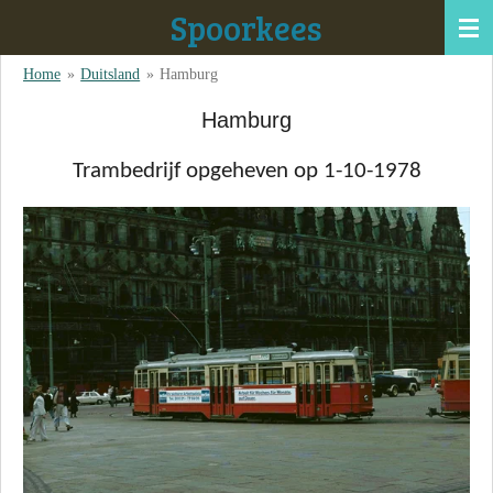
Spoorkees
Ga
direct
Home
»
Duitsland
»
Hamburg
naar
de
Hamburg
hoofdinhoud
Trambedrijf opgeheven op 1-10-1978