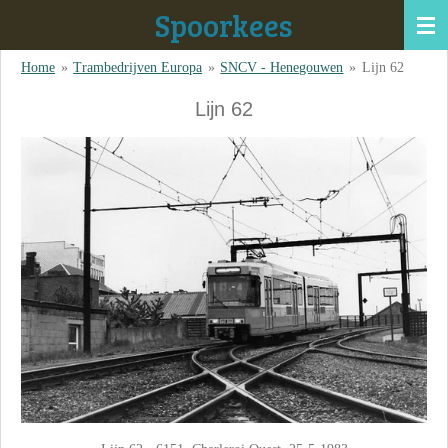
Spoorkees
Ga
direct
Home
»
Trambedrijven Europa
»
SNCV - Henegouwen
»
Lijn 62
naar
de
Lijn 62
hoofdinhoud