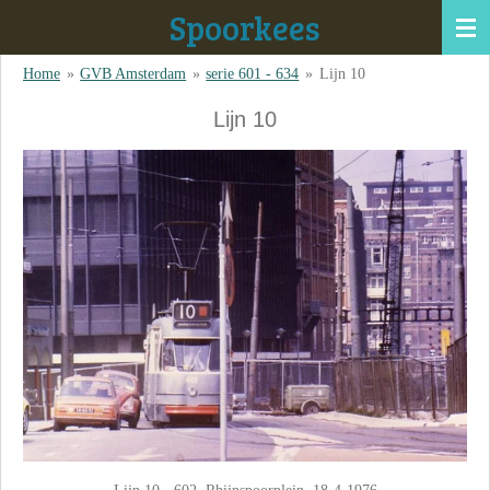
Spoorkees
Ga
direct
Home
»
GVB Amsterdam
»
serie 601 - 634
»
Lijn 10
naar
de
Lijn 10
hoofdinhoud