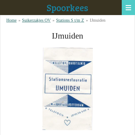
Spoorkees
Ga
direct
Home
»
Suikerzakjes OV
»
Stations S t/m Z
»
IJmuiden
naar
de
IJmuiden
hoofdinhoud