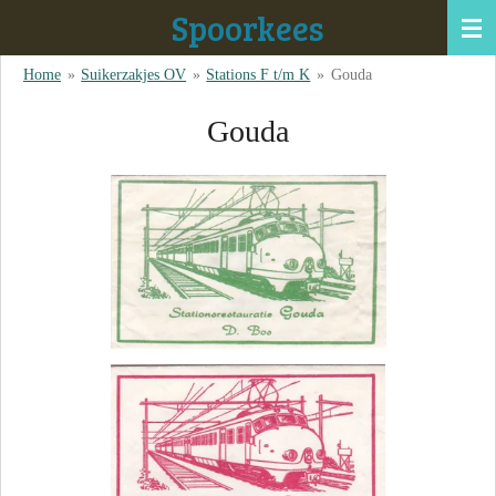
Spoorkees
Ga
direct
Home
»
Suikerzakjes OV
»
Stations F t/m K
»
Gouda
naar
de
Gouda
hoofdinhoud