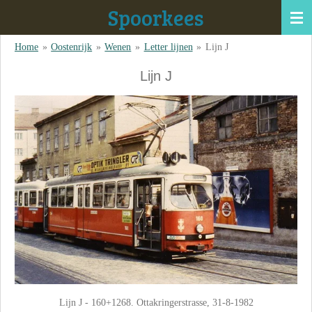
Spoorkees
Ga
direct
Home
»
Oostenrijk
»
Wenen
»
Letter lijnen
»
Lijn J
naar
de
Lijn J
hoofdinhoud
Lijn J - 160+1268. Ottakringerstrasse, 31-8-1982