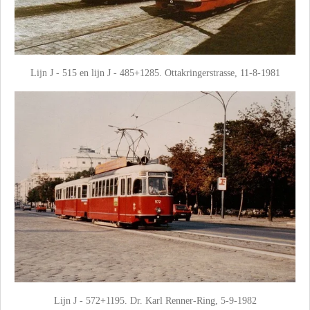
Lijn J - 515 en lijn J - 485+1285. Ottakringerstrasse, 11-8-1981
Lijn J - 572+1195. Dr. Karl Renner-Ring, 5-9-1982