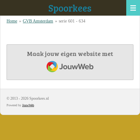
Spoorkees
Ga
direct
Home
»
GVB Amsterdam
»
serie 601 - 634
naar
de
hoofdinhoud
Maak jouw eigen website met
JouwWeb
© 2013 - 2026 Spoorkees.nl
Powered by
JouwWeb