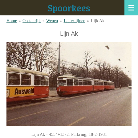
Spoorkees
Ga
direct
Home
»
Oostenrijk
»
Wenen
»
Letter lijnen
»
Lijk Ak
naar
de
Lijn Ak
hoofdinhoud
Lijn Ak - 4554+1372. Parkring, 18-2-1981