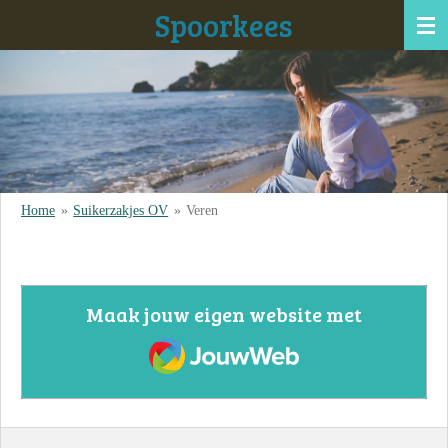
Spoorkees
Ga
direct
naar
de
hoofdinhoud
Home
»
Suikerzakjes OV
»
Veren
Maak jouw eigen website met
JouwWeb