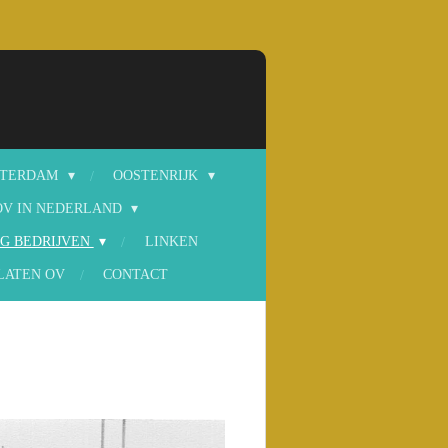
STERDAM
OOSTENRIJK
OV IN NEDERLAND
G BEDRIJVEN
LINKEN
LATEN OV
CONTACT