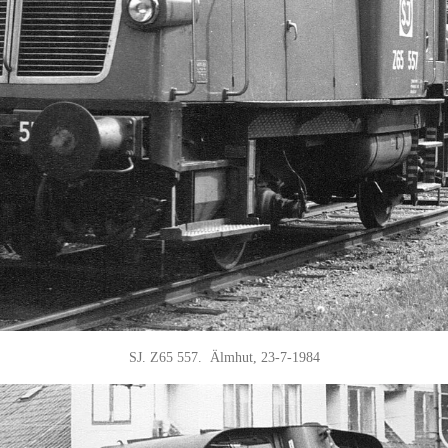
SJ. Z65 557. Älmhut, 23-7-1984