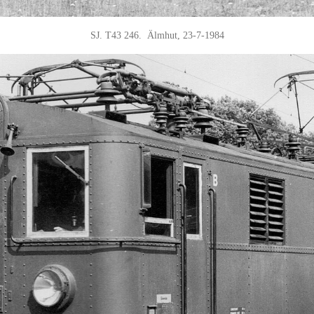
SJ. T43 246. Älmhut, 23-7-1984