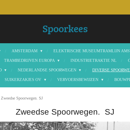
Spoorkees
AMSTERDAM
ELEKTRISCHE MUSEUMTRAMLIJN AM
TRAMBEDRIJVEN EUROPA
INDUSTRIETRAKTIE NL
ND
NEDERLANDSE SPOORWEGEN
DIVERSE SPOORWE
SUIKERZAKJES OV
VERVOERSBEWIJZEN
BOUWP
Zweedse Spoorwegen. SJ
Zweedse Spoorwegen. SJ