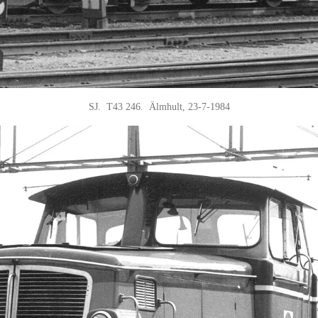
SJ. T43 246. Älmhult, 23-7-1984