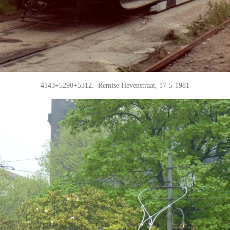
4143+5290+5312. Remise Hevenstraat, 17-5-1981