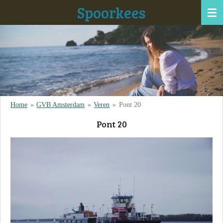
Spoorkees
Ga
direct
naar
de
hoofdinhoud
Home
»
GVB Amsterdam
»
Veren
»
Pont 20
Pont 20