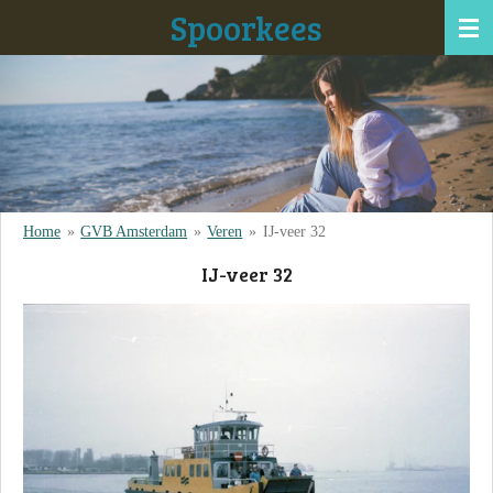
Spoorkees
Ga
direct
naar
de
hoofdinhoud
Home
»
GVB Amsterdam
»
Veren
»
IJ-veer 32
IJ-veer 32